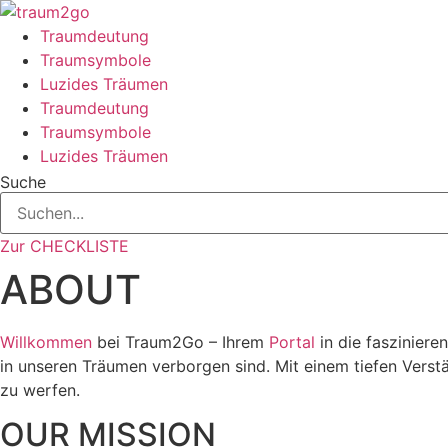
Zum
Inhalt
Traumdeutung
springen
Traumsymbole
Luzides Träumen
Traumdeutung
Traumsymbole
Luzides Träumen
Suche
Zur CHECKLISTE
ABOUT
Willkommen
bei Traum2Go – Ihrem
Portal
in die faszinier
in unseren Träumen verborgen sind. Mit einem tiefen Verst
zu werfen.
OUR MISSION