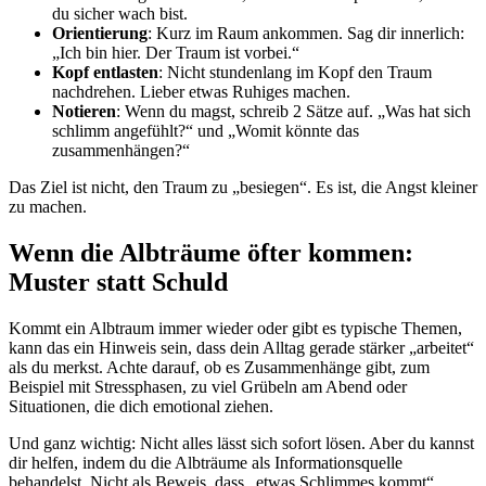
du sicher wach bist.
Orientierung
: Kurz im Raum ankommen. Sag dir innerlich:
„Ich bin hier. Der Traum ist vorbei.“
Kopf entlasten
: Nicht stundenlang im Kopf den Traum
nachdrehen. Lieber etwas Ruhiges machen.
Notieren
: Wenn du magst, schreib 2 Sätze auf. „Was hat sich
schlimm angefühlt?“ und „Womit könnte das
zusammenhängen?“
Das Ziel ist nicht, den Traum zu „besiegen“. Es ist, die Angst kleiner
zu machen.
Wenn die Albträume öfter kommen:
Muster statt Schuld
Kommt ein Albtraum immer wieder oder gibt es typische Themen,
kann das ein Hinweis sein, dass dein Alltag gerade stärker „arbeitet“
als du merkst. Achte darauf, ob es Zusammenhänge gibt, zum
Beispiel mit Stressphasen, zu viel Grübeln am Abend oder
Situationen, die dich emotional ziehen.
Und ganz wichtig: Nicht alles lässt sich sofort lösen. Aber du kannst
dir helfen, indem du die Albträume als Informationsquelle
behandelst. Nicht als Beweis, dass „etwas Schlimmes kommt“.