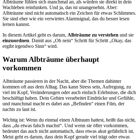
Albträume fühlen sich manchmal an, als würden sie direkt in dein
Wachleben reinfunken. Und ja, das ist unangenehm. Aber:
Albträume sind nicht automatisch ein Zeichen für etwas Schlimmes.
Sie sind eher wie ein verwirrtes Alarmsignal, das du besser lesen
lernen kannst.
In diesem Artikel geht es darum,
Albträume zu verstehen
und sie
einzuordnen
. Damit aus „Oh nein“ Schritt für Schritt „Okay, das
ergibt irgendwo Sinn“ wird.
Warum Albträume überhaupt
vorkommen
Albträume passieren in der Nacht, aber die Themen dahinter
kommen oft aus dem Alltag. Das kann Stress sein, Aufregung, zu
viel im Kopf, Veränderungen oder auch einfach Erlebnisse, die dich
beschäftigt haben. Dein Gehirn verarbeitet Eindrücke und Gefühle,
und manchmal macht es dabei aus „Befinden“ einen Film, der
nachts zu laut ist.
Wichtig ist: Wenn du einmal einen Albtraum hattest, heißt das nicht,
dass „du etwas falsch machst“. Und wenn sie öfter vorkommen,
bedeutet das auch nicht automatisch, dass etwas akut gefährlich ist.
Meist geht es darum, dass dein Kopf gerade viel trägt oder etwas