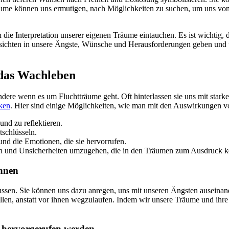
e können uns ermutigen, nach Möglichkeiten zu suchen, um uns von be
die Interpretation unserer eigenen Träume eintauchen. Es ist wichtig, 
sichten in unsere Ängste, Wünsche und Herausforderungen geben und un
 das Wachleben
ere wenn es um Fluchtträume geht. Oft hinterlassen sie uns mit stark
ken
. Hier sind einige Möglichkeiten, wie man mit den Auswirkungen 
und zu reflektieren.
schlüsseln.
nd die Emotionen, die sie hervorrufen.
n und Unsicherheiten umzugehen, die in den Träumen zum Ausdruck
önnen
flussen. Sie können uns dazu anregen, uns mit unseren Ängsten ausein
 stellen, anstatt vor ihnen wegzulaufen. Indem wir unsere Träume und i
 hervorgerufen werden