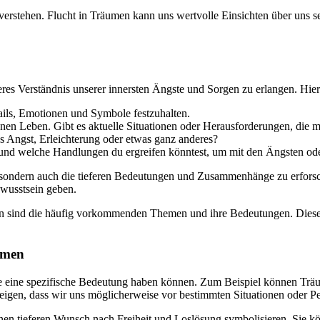
u verstehen. Flucht in Träumen kann uns wertvolle Einsichten über uns 
eres Verständnis unserer innersten Ängste und Sorgen zu erlangen. Hier 
ails, Emotionen und Symbole festzuhalten.
n Leben. Gibt es aktuelle Situationen oder Herausforderungen, die 
es Angst, Erleichterung oder etwas ganz anderes?
 und welche Handlungen du ergreifen könntest, um mit den Ängsten ode
en, sondern auch die tieferen Bedeutungen und Zusammenhänge zu erfors
wusstsein geben.
äumen sind die häufig vorkommenden Themen und ihre Bedeutungen. Dies
umen
 eine spezifische Bedeutung haben können. Zum Beispiel können Träu
igen, dass wir uns möglicherweise vor bestimmten Situationen oder Pe
n tieferen Wunsch nach Freiheit und Loslösung symbolisieren. Sie kön