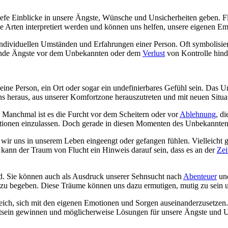
iefe Einblicke in unsere Ängste, Wünsche und Unsicherheiten geben. 
e Arten interpretiert werden und können uns helfen, unsere eigenen Em
ndividuellen Umständen und Erfahrungen einer Person. Oft symbolisie
egende Ängste vor dem Unbekannten oder dem
Verlust
von Kontrolle hind
 eine Person, ein Ort oder sogar ein undefinierbares Gefühl sein. Das 
ns heraus, aus unserer Komfortzone herauszutreten und mit neuen Sit
Manchmal ist es die Furcht vor dem Scheitern oder vor
Ablehnung
, d
ituationen einzulassen. Doch gerade in diesen Momenten des Unbekannte
wir uns in unserem Leben eingeengt oder gefangen fühlen. Vielleicht 
 kann der Traum von Flucht ein Hinweis darauf sein, dass es an der
Zei
ind. Sie können auch als Ausdruck unserer Sehnsucht nach
Abenteuer
und
zu begeben. Diese Träume können uns dazu ermutigen, mutig zu sein 
freich, sich mit den eigenen Emotionen und Sorgen auseinanderzusetzen
sstsein gewinnen und möglicherweise Lösungen für unsere Ängste und U