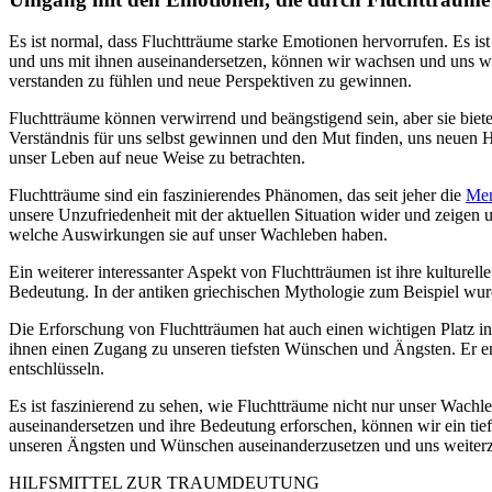
Es ist normal, dass Fluchtträume starke Emotionen hervorrufen. Es
und uns mit ihnen auseinandersetzen, können wir wachsen und uns w
verstanden zu fühlen und neue Perspektiven zu gewinnen.
Fluchtträume können verwirrend und beängstigend sein, aber sie biete
Verständnis für uns selbst gewinnen und den Mut finden, uns neuen 
unser Leben auf neue Weise zu betrachten.
Fluchtträume sind ein faszinierendes Phänomen, das seit jeher die
Me
unsere Unzufriedenheit mit der aktuellen Situation wider und zeige
welche Auswirkungen sie auf unser Wachleben haben.
Ein weiterer interessanter Aspekt von Fluchtträumen ist ihre kulturel
Bedeutung. In der antiken griechischen Mythologie zum Beispiel wur
Die Erforschung von Fluchtträumen hat auch einen wichtigen Platz 
ihnen einen Zugang zu unseren tiefsten Wünschen und Ängsten. Er e
entschlüsseln.
Es ist faszinierend zu sehen, wie Fluchtträume nicht nur unser Wach
auseinandersetzen und ihre Bedeutung erforschen, können wir ein tie
unseren Ängsten und Wünschen auseinanderzusetzen und uns weiter
HILFSMITTEL ZUR TRAUMDEUTUNG