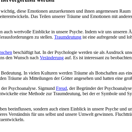
 ist wichtig, diese Emotionen anzuerkennen und ihnen angemessen Raum
eiterentwickeln. Das Teilen unserer Träume und Emotionen mit andere
n auch wertvolle Einblicke in unsere Psyche. Indem wir uns unseren Än
Herausforderungen zu stellen.
Traumdeutung
ist eine aufregende und l
nschen
beschäftigt hat. In der Psychologie werden sie als Ausdruck unse
n uns den Wunsch nach
Veränderung
auf. Es ist interessant zu beobacht
le Bedeutung. In vielen Kulturen werden Träume als Botschaften aus eine
den Träume als Mitteilungen der Götter angesehen und hatten eine gro
in der Psychoanalyse. Sigmund
Freud
, der Begründer der Psychoanalys
ntwickelte eine Methode zur Traumdeutung, bei der er Symbole und S
leben beeinflussen, sondern auch einen Einblick in unsere Psyche und 
feres Verständnis für uns selbst und unsere Umwelt gewinnen. Fluchttr
zuentwickeln.