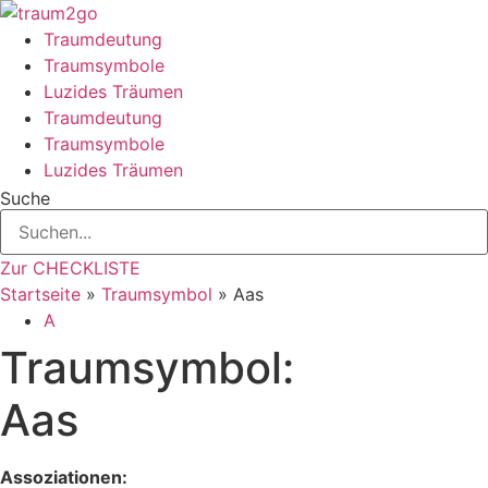
Zum
Inhalt
Traumdeutung
springen
Traumsymbole
Luzides Träumen
Traumdeutung
Traumsymbole
Luzides Träumen
Suche
Zur CHECKLISTE
Startseite
»
Traumsymbol
»
Aas
A
Traumsymbol:
Aas
Assoziationen: