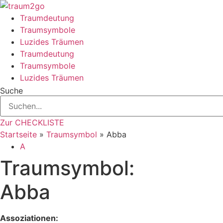
Zum
Inhalt
Traumdeutung
springen
Traumsymbole
Luzides Träumen
Traumdeutung
Traumsymbole
Luzides Träumen
Suche
Zur CHECKLISTE
Startseite
»
Traumsymbol
»
Abba
A
Traumsymbol:
Abba
Assoziationen: