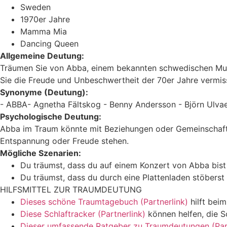
Sweden
1970er Jahre
Mamma Mia
Dancing Queen
Allgemeine Deutung:
Träumen Sie von Abba, einem bekannten schwedischen Mus
Sie die Freude und Unbeschwertheit der 70er Jahre vermiss
Synonyme (Deutung):
- ABBA- Agnetha Fältskog - Benny Andersson - Björn Ulva
Psychologische Deutung:
Abba im Traum könnte mit Beziehungen oder Gemeinschaft a
Entspannung oder Freude stehen.
Mögliche Szenarien:
Du träumst, dass du auf einem Konzert von Abba bist 
Du träumst, dass du durch eine Plattenladen stöberst 
HILFSMITTEL ZUR TRAUMDEUTUNG
Dieses schöne Traumtagebuch (Partnerlink)
hilft bei
Diese Schlaftracker (Partnerlink)
können helfen, die S
Dieser umfassende Ratgeber zu Traumdeutungen (Part