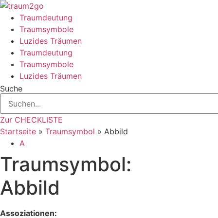
Zum
Inhalt
Traumdeutung
springen
Traumsymbole
Luzides Träumen
Traumdeutung
Traumsymbole
Luzides Träumen
Suche
Zur CHECKLISTE
Startseite
»
Traumsymbol
»
Abbild
A
Traumsymbol:
Abbild
Assoziationen: