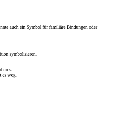
nnte auch ein Symbol für familiäre Bindungen oder
tion symbolisieren.
hbares.
t es weg.