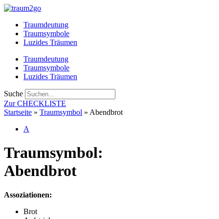
Zum
Inhalt
Traumdeutung
springen
Traumsymbole
Luzides Träumen
Traumdeutung
Traumsymbole
Luzides Träumen
Suche
Zur CHECKLISTE
Startseite
»
Traumsymbol
»
Abendbrot
A
Traumsymbol:
Abendbrot
Assoziationen:
Brot