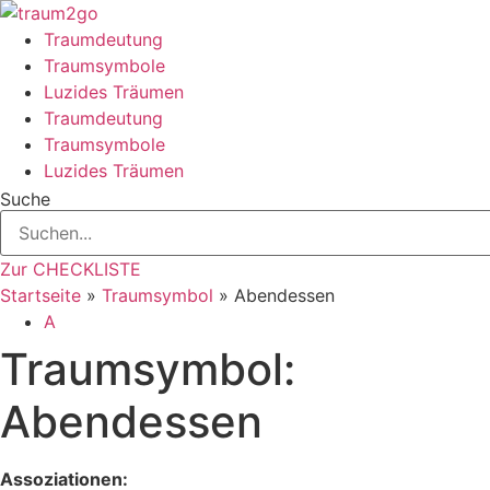
Zum
Inhalt
Traumdeutung
springen
Traumsymbole
Luzides Träumen
Traumdeutung
Traumsymbole
Luzides Träumen
Suche
Zur CHECKLISTE
Startseite
»
Traumsymbol
»
Abendessen
A
Traumsymbol:
Abendessen
Assoziationen: