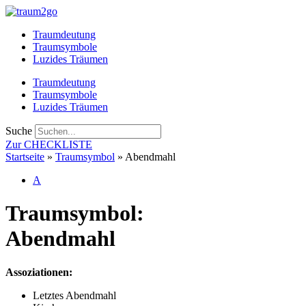
Zum
Inhalt
Traumdeutung
springen
Traumsymbole
Luzides Träumen
Traumdeutung
Traumsymbole
Luzides Träumen
Suche
Zur CHECKLISTE
Startseite
»
Traumsymbol
»
Abendmahl
A
Traumsymbol:
Abendmahl
Assoziationen:
Letztes Abendmahl