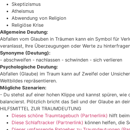
Skeptizismus
Atheismus
Abwendung von Religion
Religiöse Krise
Allgemeine Deutung:
Abfallen vom Glauben in Träumen kann ein Symbol für Verlus
veranlasst, Ihre Überzeugungen oder Werte zu hinterfragen. 
Synonyme (Deutung):
- abschweifen - nachlassen - schwinden - sich verlieren
Psychologische Deutung:
Abfallen (Glaube) im Traum kann auf Zweifel oder Unsicher
Weltbildes repräsentieren.
Mögliche Szenarien:
- Du stehst auf einer hohen Klippe und kannst spüren, wie d
balancierst. Plötzlich bricht das Seil und der Glaube an dei
HILFSMITTEL ZUR TRAUMDEUTUNG
Dieses schöne Traumtagebuch (Partnerlink)
hilft bei
Diese Schlaftracker (Partnerlink)
können helfen, die S
Dieser umfassende Ratgeber zu Traumdeutungen (Part