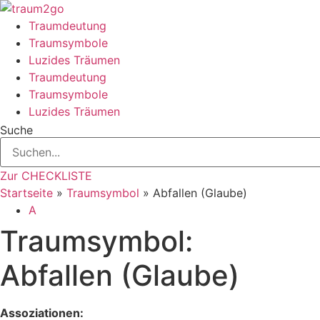
Zum
Inhalt
Traumdeutung
springen
Traumsymbole
Luzides Träumen
Traumdeutung
Traumsymbole
Luzides Träumen
Suche
Zur CHECKLISTE
Startseite
»
Traumsymbol
»
Abfallen (Glaube)
A
Traumsymbol:
Abfallen (Glaube)
Assoziationen: