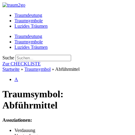
Zum
Inhalt
Traumdeutung
springen
Traumsymbole
Luzides Träumen
Traumdeutung
Traumsymbole
Luzides Träumen
Suche
Zur CHECKLISTE
Startseite
»
Traumsymbol
»
Abführmittel
A
Traumsymbol:
Abführmittel
Assoziationen:
Verdauung