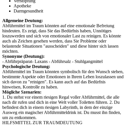
Verstopfung
Apotheke
Darmgesundheit
Allgemeine Deutung:
Abführmittel im Traum könnten auf eine emotionale Befreiung
hindeuten. Es zeigt, dass Sie das Bedürfnis haben, Unnötiges
loszuwerden und sich von emotionaler Last zu reinigen. Es könnte
auch als Zeichen gesehen werden, dass Sie Probleme oder
belastende Situationen "ausscheiden" und diese hinter sich lassen
möchten.
Synonyme (Deutung):
- Abführpräparat- Laxans - Abführsalz - Stuhlgangmittel
Psychologische Deutung:
Abführmittel im Traum könnten symbolisch für den Wunsch stehen,
bestimmte Aspekte oder Emotionen in Ihrem Leben loszulassen und
sich davon zu "reinigen". Es kann auch auf das Bedürfnis
hinweisen, Kontrolle zu haben.
Mögliche Szenarien:
1. Du stehst vor einem riesigen Regal voller Abführmittel, die alle
nach dir rufen und dich in eine Welt voller Toiletten führen. 2. Du
befindest dich in einem riesigen Labyrinth, in dem der einzige
Ausweg ein magischer Abführmitteldrink ist. Du musst ihn finden,
um zu entkommen.
HILFSMITTEL ZUR TRAUMDEUTUNG