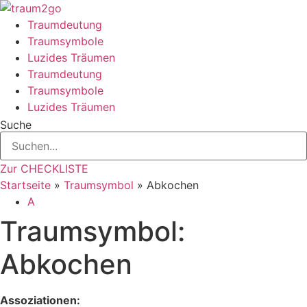
Zum
Inhalt
Traumdeutung
springen
Traumsymbole
Luzides Träumen
Traumdeutung
Traumsymbole
Luzides Träumen
Suche
Zur CHECKLISTE
Startseite
»
Traumsymbol
»
Abkochen
A
Traumsymbol:
Abkochen
Assoziationen: