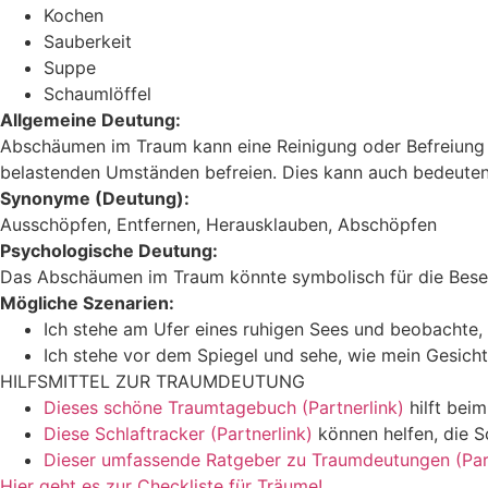
Kochen
Sauberkeit
Suppe
Schaumlöffel
Allgemeine Deutung:
Abschäumen im Traum kann eine Reinigung oder Befreiung v
belastenden Umständen befreien. Dies kann auch bedeuten, 
Synonyme (Deutung):
Ausschöpfen, Entfernen, Herausklauben, Abschöpfen
Psychologische Deutung:
Das Abschäumen im Traum könnte symbolisch für die Besei
Mögliche Szenarien:
Ich stehe am Ufer eines ruhigen Sees und beobachte,
Ich stehe vor dem Spiegel und sehe, wie mein Gesich
HILFSMITTEL ZUR TRAUMDEUTUNG
Dieses schöne Traumtagebuch (Partnerlink)
hilft bei
Diese Schlaftracker (Partnerlink)
können helfen, die S
Dieser umfassende Ratgeber zu Traumdeutungen (Part
Hier geht es zur Checkliste für Träume!