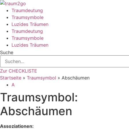
Zum
Inhalt
Traumdeutung
springen
Traumsymbole
Luzides Träumen
Traumdeutung
Traumsymbole
Luzides Träumen
Suche
Zur CHECKLISTE
Startseite
»
Traumsymbol
»
Abschäumen
A
Traumsymbol:
Abschäumen
Assoziationen: