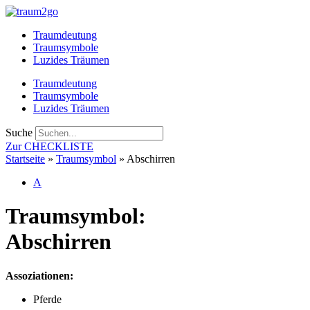
Zum
Inhalt
Traumdeutung
springen
Traumsymbole
Luzides Träumen
Traumdeutung
Traumsymbole
Luzides Träumen
Suche
Zur CHECKLISTE
Startseite
»
Traumsymbol
»
Abschirren
A
Traumsymbol:
Abschirren
Assoziationen:
Pferde