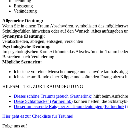
Trennung
Entsagung
Veränderung
Allgemeine Deutung:
Wenn Sie in einem Traum Abschwören, symbolisiert das möglicherwe
Schuldgefühlen hinweisen oder auf den Wunsch, Altes aufzugeben u
Synonyme (Deutung):
verabschieden, ablegen, entsagen, verzichten
Psychologische Deutung:
Im psychologischen Kontext könnte das Abschwören im Traum bedeut
Bestreben nach Veränderung.
Mögliche Szenarien:
Ich stehe vor einer Menschenmenge und schwöre lauthals ab, g
Ich stehe am Rande einer Klippe und spüre den Drang abzusch
HILFSMITTEL ZUR TRAUMDEUTUNG
Dieses schöne Traumtagebuch (Partnerlink)
hilft beim Aufschr
Diese Schlaftracker (Partnerlink)
können helfen, die Schlafzykl
Dieser umfassende Ratgeber zu Traumdeutungen (Partnerlink)
i
Hier geht es zur Checkliste für Träume!
Folge uns auf