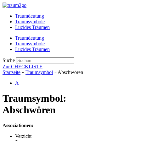
Zum
Inhalt
Traumdeutung
springen
Traumsymbole
Luzides Träumen
Traumdeutung
Traumsymbole
Luzides Träumen
Suche
Zur CHECKLISTE
Startseite
»
Traumsymbol
»
Abschwören
A
Traumsymbol:
Abschwören
Assoziationen:
Verzicht