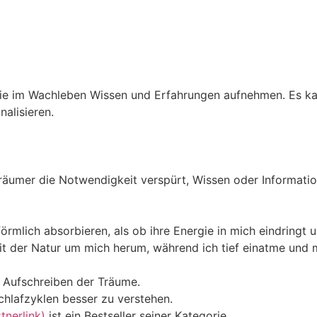
ie im Wachleben Wissen und Erfahrungen aufnehmen. Es kan
nalisieren.
räumer die Notwendigkeit verspürt, Wissen oder Informati
rmlich absorbieren, als ob ihre Energie in mich eindringt 
t der Natur um mich herum, während ich tief einatme und m
m Aufschreiben der Träume.
chlafzyklen besser zu verstehen.
nerlink)
ist ein Bestseller seiner Kategorie.