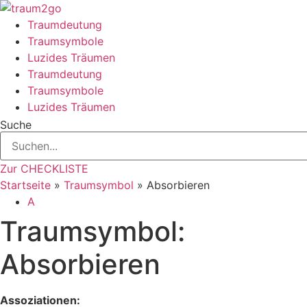
Zum
Inhalt
Traumdeutung
springen
Traumsymbole
Luzides Träumen
Traumdeutung
Traumsymbole
Luzides Träumen
Suche
Zur CHECKLISTE
Startseite
»
Traumsymbol
»
Absorbieren
A
Traumsymbol:
Absorbieren
Assoziationen: