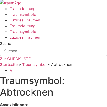
Zum
Inhalt
Traumdeutung
springen
Traumsymbole
Luzides Träumen
Traumdeutung
Traumsymbole
Luzides Träumen
Suche
Zur CHECKLISTE
Startseite
»
Traumsymbol
»
Abtrocknen
A
Traumsymbol:
Abtrocknen
Assoziationen: