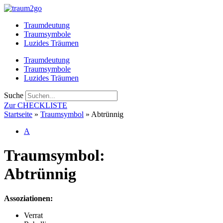
Zum
Inhalt
Traumdeutung
springen
Traumsymbole
Luzides Träumen
Traumdeutung
Traumsymbole
Luzides Träumen
Suche
Zur CHECKLISTE
Startseite
»
Traumsymbol
»
Abtrünnig
A
Traumsymbol:
Abtrünnig
Assoziationen:
Verrat