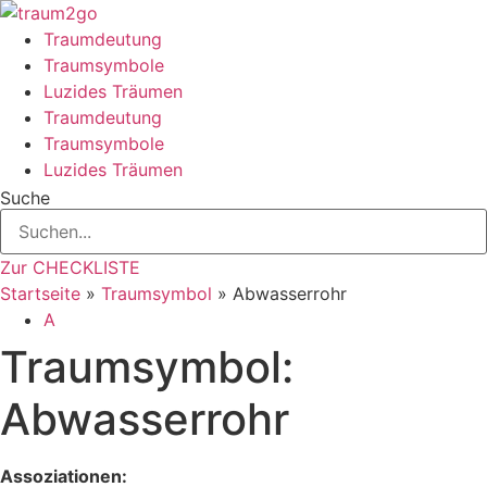
Zum
Inhalt
Traumdeutung
springen
Traumsymbole
Luzides Träumen
Traumdeutung
Traumsymbole
Luzides Träumen
Suche
Zur CHECKLISTE
Startseite
»
Traumsymbol
»
Abwasserrohr
A
Traumsymbol:
Abwasserrohr
Assoziationen: