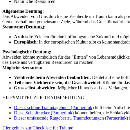
Natürliche Ressourcen
Allgemeine Deutung:
Das Abweiden von Gras durch eine Viehherde im Traum kann als posit
Gemeinschaft und gemeinsame Ziele, während das Gras für natürlich
Synonyme (Deutung):
Arabisch
: Zeichen für eine hoffnungsreiche Zukunft und mögl
Europäisch
: In der europäischen Kultur gibt es keine standar
Psychologische Deutung:
Abweiden könnte symbolisch für das "Ernten" von Lebensmöglichkeiten
das Beste aus verfügbaren Ressourcen zu machen.
Mögliche Szenarien:
Viehherde beim Abweiden beobachten
: Deutet auf eine hof
Teil einer Viehherde sein, die Gras abweidet
: Könnte für das
Gras selbst abweiden
: Möglicher Hinweis auf das Verlangen, 
HILFSMITTEL ZUR TRAUMDEUTUNG
Dieses schöne Traumtagebuch (Partnerlink)
hilft beim Aufschr
Diese Schlaftracker (Partnerlink)
können helfen, die Schlafzykl
Dieser umfassende Ratgeber zu Traumdeutungen (Partnerlink)
i
Hier geht es zur Checkliste für Träume!