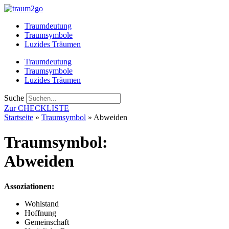
Zum
Inhalt
Traumdeutung
springen
Traumsymbole
Luzides Träumen
Traumdeutung
Traumsymbole
Luzides Träumen
Suche
Zur CHECKLISTE
Startseite
»
Traumsymbol
»
Abweiden
Traumsymbol:
Abweiden
Assoziationen:
Wohlstand
Hoffnung
Gemeinschaft