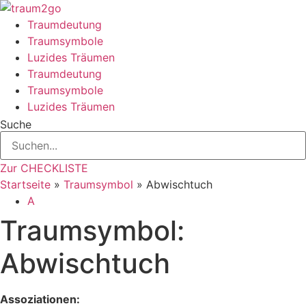
Zum
Inhalt
Traumdeutung
springen
Traumsymbole
Luzides Träumen
Traumdeutung
Traumsymbole
Luzides Träumen
Suche
Zur CHECKLISTE
Startseite
»
Traumsymbol
»
Abwischtuch
A
Traumsymbol:
Abwischtuch
Assoziationen: