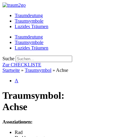
Zum
Inhalt
Traumdeutung
springen
Traumsymbole
Luzides Träumen
Traumdeutung
Traumsymbole
Luzides Träumen
Suche
Zur CHECKLISTE
Startseite
»
Traumsymbol
»
Achse
A
Traumsymbol:
Achse
Assoziationen:
Rad