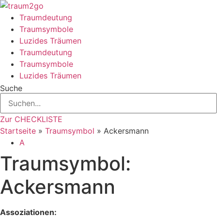
Zum
Inhalt
Traumdeutung
springen
Traumsymbole
Luzides Träumen
Traumdeutung
Traumsymbole
Luzides Träumen
Suche
Zur CHECKLISTE
Startseite
»
Traumsymbol
»
Ackersmann
A
Traumsymbol:
Ackersmann
Assoziationen: