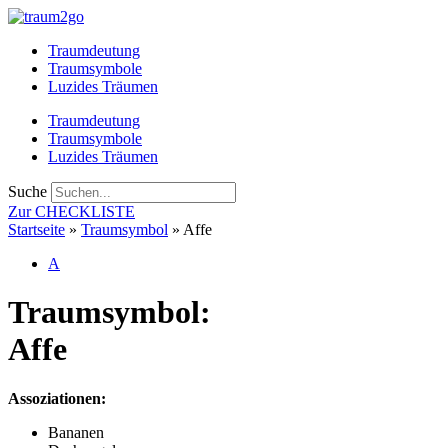
Zum
Inhalt
Traumdeutung
springen
Traumsymbole
Luzides Träumen
Traumdeutung
Traumsymbole
Luzides Träumen
Suche
Zur CHECKLISTE
Startseite
»
Traumsymbol
»
Affe
A
Traumsymbol:
Affe
Assoziationen:
Bananen