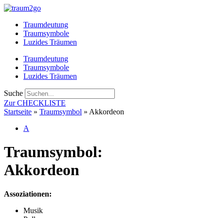
Zum
Inhalt
Traumdeutung
springen
Traumsymbole
Luzides Träumen
Traumdeutung
Traumsymbole
Luzides Träumen
Suche
Zur CHECKLISTE
Startseite
»
Traumsymbol
»
Akkordeon
A
Traumsymbol:
Akkordeon
Assoziationen:
Musik