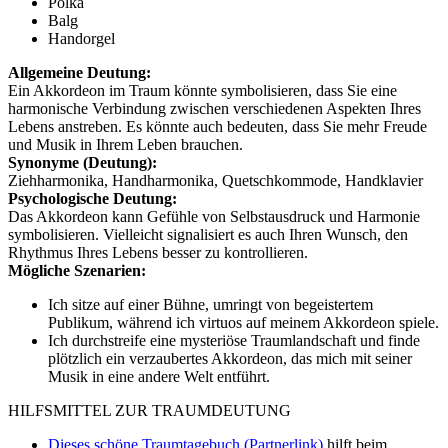
Polka
Balg
Handorgel
Allgemeine Deutung:
Ein Akkordeon im Traum könnte symbolisieren, dass Sie eine
harmonische Verbindung zwischen verschiedenen Aspekten Ihres
Lebens anstreben. Es könnte auch bedeuten, dass Sie mehr Freude
und Musik in Ihrem Leben brauchen.
Synonyme (Deutung):
Ziehharmonika, Handharmonika, Quetschkommode, Handklavier
Psychologische Deutung:
Das Akkordeon kann Gefühle von Selbstausdruck und Harmonie
symbolisieren. Vielleicht signalisiert es auch Ihren Wunsch, den
Rhythmus Ihres Lebens besser zu kontrollieren.
Mögliche Szenarien:
Ich sitze auf einer Bühne, umringt von begeistertem
Publikum, während ich virtuos auf meinem Akkordeon spiele.
Ich durchstreife eine mysteriöse Traumlandschaft und finde
plötzlich ein verzaubertes Akkordeon, das mich mit seiner
Musik in eine andere Welt entführt.
HILFSMITTEL ZUR TRAUMDEUTUNG
Dieses schöne Traumtagebuch (Partnerlink)
hilft beim