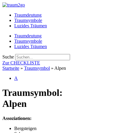
Zum
Inhalt
Traumdeutung
springen
Traumsymbole
Luzides Träumen
Traumdeutung
Traumsymbole
Luzides Träumen
Suche
Zur CHECKLISTE
Startseite
»
Traumsymbol
»
Alpen
A
Traumsymbol:
Alpen
Assoziationen:
Bergsteigen