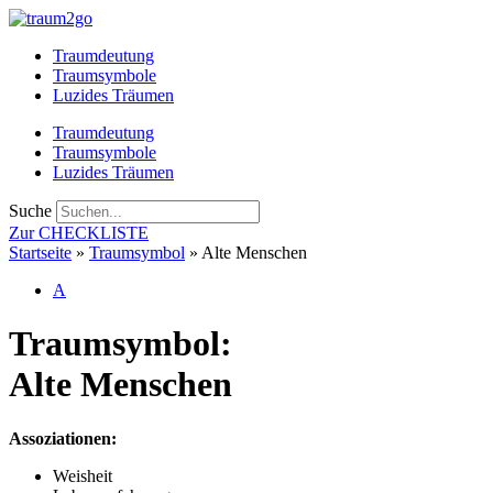
Zum
Inhalt
Traumdeutung
springen
Traumsymbole
Luzides Träumen
Traumdeutung
Traumsymbole
Luzides Träumen
Suche
Zur CHECKLISTE
Startseite
»
Traumsymbol
»
Alte Menschen
A
Traumsymbol:
Alte Menschen
Assoziationen:
Weisheit