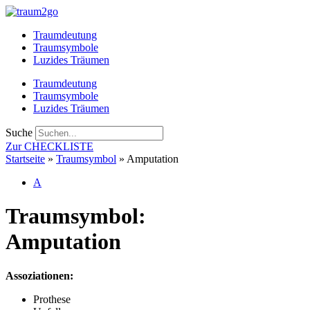
Zum
Inhalt
Traumdeutung
springen
Traumsymbole
Luzides Träumen
Traumdeutung
Traumsymbole
Luzides Träumen
Suche
Zur CHECKLISTE
Startseite
»
Traumsymbol
»
Amputation
A
Traumsymbol:
Amputation
Assoziationen:
Prothese