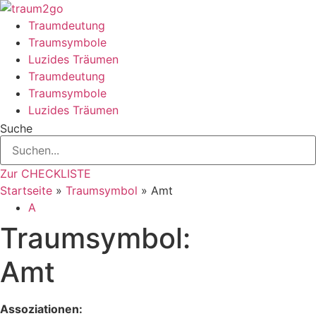
Zum
Inhalt
Traumdeutung
springen
Traumsymbole
Luzides Träumen
Traumdeutung
Traumsymbole
Luzides Träumen
Suche
Zur CHECKLISTE
Startseite
»
Traumsymbol
»
Amt
A
Traumsymbol:
Amt
Assoziationen: