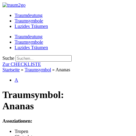
Zum
Inhalt
Traumdeutung
springen
Traumsymbole
Luzides Träumen
Traumdeutung
Traumsymbole
Luzides Träumen
Suche
Zur CHECKLISTE
Startseite
»
Traumsymbol
»
Ananas
A
Traumsymbol:
Ananas
Assoziationen:
Tropen