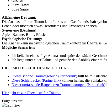
Obstsalat
Pizza Hawaii
Süße Säure
Allgemeine Deutung:
Die Ananas in Ihrem Traum kann Luxus und Gastfreundschaft symbolisie
Leben oder möchten etwas Besonderes und Exotisches erleben.
Synonyme (Deutung):
Apfel, Banane, Birne, Pfirsich
Psychologische Deutung:
Die Ananas kann im psychologischen Traumkontext für Überfluss, Ga
Mögliche Szenarien:
Ich beiße in eine saftige Ananas und spüre den süßen Geschma
Ich liege unter einer Palme und genieße den Anblick einer rei
HILFSMITTEL ZUR TRAUMDEUTUNG
Dieses schöne Traumtagebuch (Partnerlink)
hilft beim Aufschr
Diese Schlaftracker (Partnerlink)
können helfen, die Schlafzykl
Dieser umfassende Ratgeber zu Traumdeutungen (Partnerlink)
i
Hier geht es zur Checkliste für Träume!
Folge uns auf