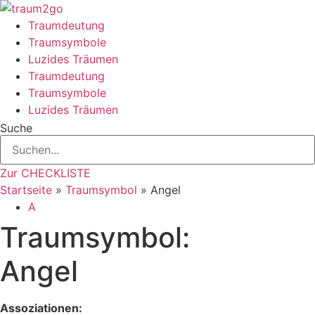
Zum
Inhalt
Traumdeutung
springen
Traumsymbole
Luzides Träumen
Traumdeutung
Traumsymbole
Luzides Träumen
Suche
Zur CHECKLISTE
Startseite
»
Traumsymbol
»
Angel
A
Traumsymbol:
Angel
Assoziationen: