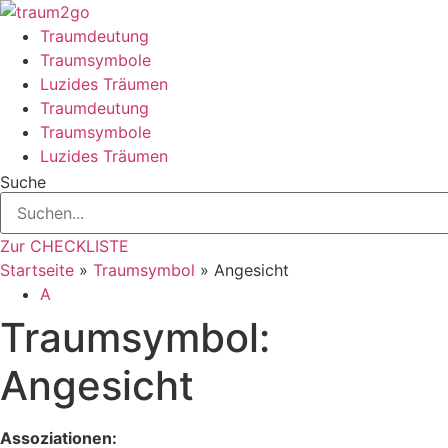
Zum
Inhalt
Traumdeutung
springen
Traumsymbole
Luzides Träumen
Traumdeutung
Traumsymbole
Luzides Träumen
Suche
Zur CHECKLISTE
Startseite
»
Traumsymbol
»
Angesicht
A
Traumsymbol:
Angesicht
Assoziationen: