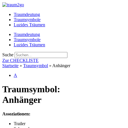
Zum
Inhalt
Traumdeutung
springen
Traumsymbole
Luzides Träumen
Traumdeutung
Traumsymbole
Luzides Träumen
Suche
Zur CHECKLISTE
Startseite
»
Traumsymbol
»
Anhänger
A
Traumsymbol:
Anhänger
Assoziationen:
Trailer