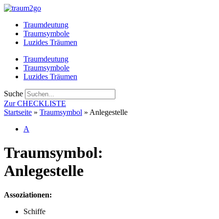
Zum
Inhalt
Traumdeutung
springen
Traumsymbole
Luzides Träumen
Traumdeutung
Traumsymbole
Luzides Träumen
Suche
Zur CHECKLISTE
Startseite
»
Traumsymbol
»
Anlegestelle
A
Traumsymbol:
Anlegestelle
Assoziationen:
Schiffe