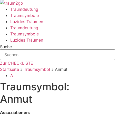
Zum
Inhalt
Traumdeutung
springen
Traumsymbole
Luzides Träumen
Traumdeutung
Traumsymbole
Luzides Träumen
Suche
Zur CHECKLISTE
Startseite
»
Traumsymbol
»
Anmut
A
Traumsymbol:
Anmut
Assoziationen: