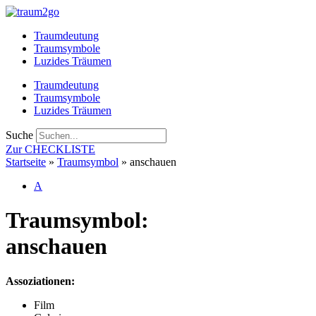
Zum
Inhalt
Traumdeutung
springen
Traumsymbole
Luzides Träumen
Traumdeutung
Traumsymbole
Luzides Träumen
Suche
Zur CHECKLISTE
Startseite
»
Traumsymbol
»
anschauen
A
Traumsymbol:
anschauen
Assoziationen:
Film