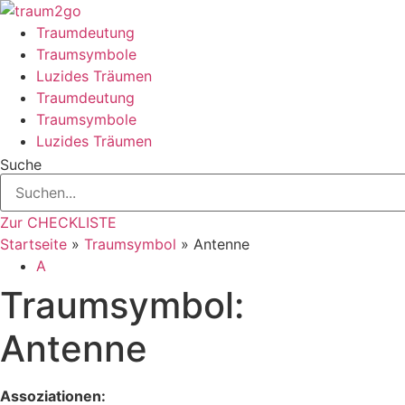
Zum
Inhalt
Traumdeutung
springen
Traumsymbole
Luzides Träumen
Traumdeutung
Traumsymbole
Luzides Träumen
Suche
Zur CHECKLISTE
Startseite
»
Traumsymbol
»
Antenne
A
Traumsymbol:
Antenne
Assoziationen: