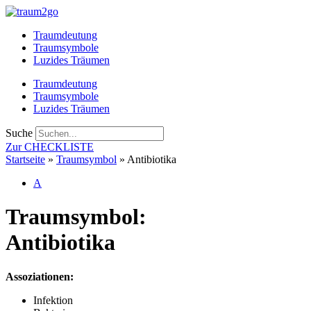
Zum
Inhalt
Traumdeutung
springen
Traumsymbole
Luzides Träumen
Traumdeutung
Traumsymbole
Luzides Träumen
Suche
Zur CHECKLISTE
Startseite
»
Traumsymbol
»
Antibiotika
A
Traumsymbol:
Antibiotika
Assoziationen:
Infektion