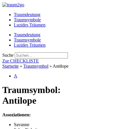
Zum
Inhalt
Traumdeutung
springen
Traumsymbole
Luzides Träumen
Traumdeutung
Traumsymbole
Luzides Träumen
Suche
Zur CHECKLISTE
Startseite
»
Traumsymbol
»
Antilope
A
Traumsymbol:
Antilope
Assoziationen:
Savanne