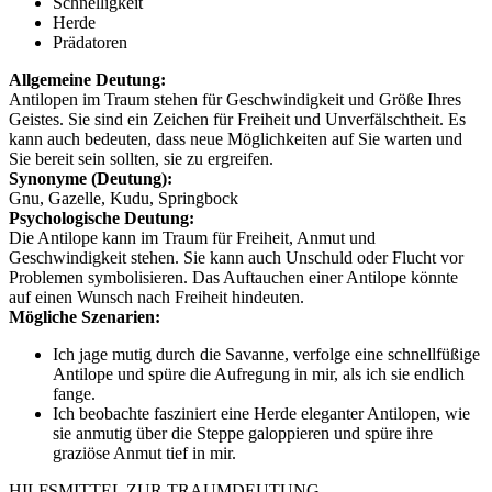
Schnelligkeit
Herde
Prädatoren
Allgemeine Deutung:
Antilopen im Traum stehen für Geschwindigkeit und Größe Ihres
Geistes. Sie sind ein Zeichen für Freiheit und Unverfälschtheit. Es
kann auch bedeuten, dass neue Möglichkeiten auf Sie warten und
Sie bereit sein sollten, sie zu ergreifen.
Synonyme (Deutung):
Gnu, Gazelle, Kudu, Springbock
Psychologische Deutung:
Die Antilope kann im Traum für Freiheit, Anmut und
Geschwindigkeit stehen. Sie kann auch Unschuld oder Flucht vor
Problemen symbolisieren. Das Auftauchen einer Antilope könnte
auf einen Wunsch nach Freiheit hindeuten.
Mögliche Szenarien:
Ich jage mutig durch die Savanne, verfolge eine schnellfüßige
Antilope und spüre die Aufregung in mir, als ich sie endlich
fange.
Ich beobachte fasziniert eine Herde eleganter Antilopen, wie
sie anmutig über die Steppe galoppieren und spüre ihre
graziöse Anmut tief in mir.
HILFSMITTEL ZUR TRAUMDEUTUNG