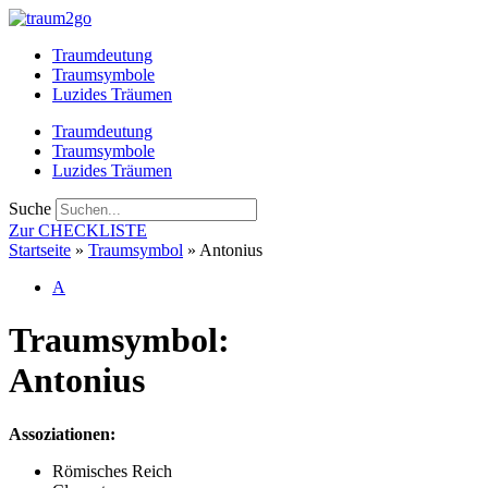
Zum
Inhalt
Traumdeutung
springen
Traumsymbole
Luzides Träumen
Traumdeutung
Traumsymbole
Luzides Träumen
Suche
Zur CHECKLISTE
Startseite
»
Traumsymbol
»
Antonius
A
Traumsymbol:
Antonius
Assoziationen:
Römisches Reich