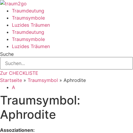
Zum
Inhalt
Traumdeutung
springen
Traumsymbole
Luzides Träumen
Traumdeutung
Traumsymbole
Luzides Träumen
Suche
Zur CHECKLISTE
Startseite
»
Traumsymbol
»
Aphrodite
A
Traumsymbol:
Aphrodite
Assoziationen: