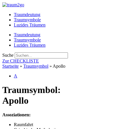
Zum
Inhalt
Traumdeutung
springen
Traumsymbole
Luzides Träumen
Traumdeutung
Traumsymbole
Luzides Träumen
Suche
Zur CHECKLISTE
Startseite
»
Traumsymbol
»
Apollo
A
Traumsymbol:
Apollo
Assoziationen:
Raumfahrt