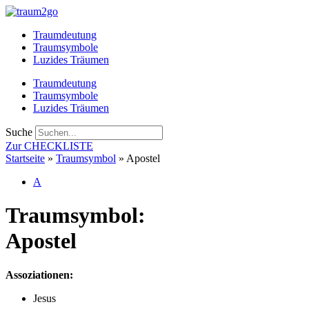
Zum
Inhalt
Traumdeutung
springen
Traumsymbole
Luzides Träumen
Traumdeutung
Traumsymbole
Luzides Träumen
Suche
Zur CHECKLISTE
Startseite
»
Traumsymbol
»
Apostel
A
Traumsymbol:
Apostel
Assoziationen:
Jesus