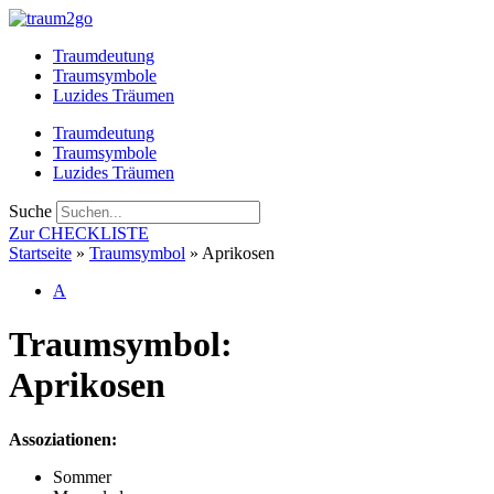
Zum
Inhalt
Traumdeutung
springen
Traumsymbole
Luzides Träumen
Traumdeutung
Traumsymbole
Luzides Träumen
Suche
Zur CHECKLISTE
Startseite
»
Traumsymbol
»
Aprikosen
A
Traumsymbol:
Aprikosen
Assoziationen:
Sommer