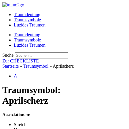
Zum
Inhalt
Traumdeutung
springen
Traumsymbole
Luzides Träumen
Traumdeutung
Traumsymbole
Luzides Träumen
Suche
Zur CHECKLISTE
Startseite
»
Traumsymbol
»
Aprilscherz
A
Traumsymbol:
Aprilscherz
Assoziationen:
Streich