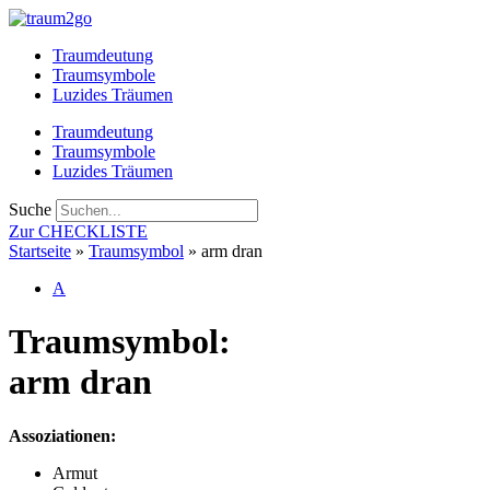
Zum
Inhalt
Traumdeutung
springen
Traumsymbole
Luzides Träumen
Traumdeutung
Traumsymbole
Luzides Träumen
Suche
Zur CHECKLISTE
Startseite
»
Traumsymbol
»
arm dran
A
Traumsymbol:
arm dran
Assoziationen:
Armut