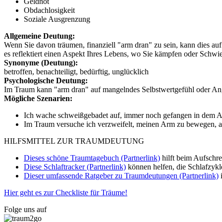
Geldnot
Obdachlosigkeit
Soziale Ausgrenzung
Allgemeine Deutung:
Wenn Sie davon träumen, finanziell "arm dran" zu sein, kann dies a
es reflektiert einen Aspekt Ihres Lebens, wo Sie kämpfen oder Schwier
Synonyme (Deutung):
betroffen, benachteiligt, bedürftig, unglücklich
Psychologische Deutung:
Im Traum kann "arm dran" auf mangelndes Selbstwertgefühl oder Angs
Mögliche Szenarien:
Ich wache schweißgebadet auf, immer noch gefangen in dem Al
Im Traum versuche ich verzweifelt, meinen Arm zu bewegen, aber
HILFSMITTEL ZUR TRAUMDEUTUNG
Dieses schöne Traumtagebuch (Partnerlink)
hilft beim Aufschr
Diese Schlaftracker (Partnerlink)
können helfen, die Schlafzykl
Dieser umfassende Ratgeber zu Traumdeutungen (Partnerlink)
i
Hier geht es zur Checkliste für Träume!
Folge uns auf