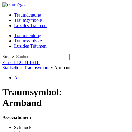
Zum
Inhalt
Traumdeutung
springen
Traumsymbole
Luzides Träumen
Traumdeutung
Traumsymbole
Luzides Träumen
Suche
Zur CHECKLISTE
Startseite
»
Traumsymbol
»
Armband
A
Traumsymbol:
Armband
Assoziationen:
Schmuck