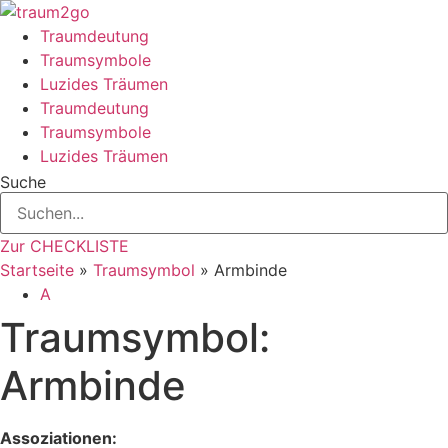
Zum
Inhalt
Traumdeutung
springen
Traumsymbole
Luzides Träumen
Traumdeutung
Traumsymbole
Luzides Träumen
Suche
Zur CHECKLISTE
Startseite
»
Traumsymbol
»
Armbinde
A
Traumsymbol:
Armbinde
Assoziationen: