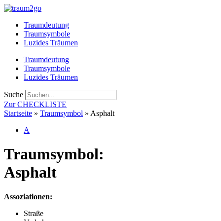
Zum
Inhalt
Traumdeutung
springen
Traumsymbole
Luzides Träumen
Traumdeutung
Traumsymbole
Luzides Träumen
Suche
Zur CHECKLISTE
Startseite
»
Traumsymbol
»
Asphalt
A
Traumsymbol:
Asphalt
Assoziationen:
Straße