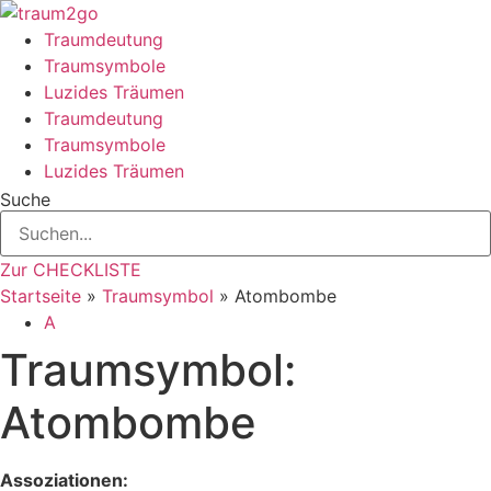
Zum
Inhalt
Traumdeutung
springen
Traumsymbole
Luzides Träumen
Traumdeutung
Traumsymbole
Luzides Träumen
Suche
Zur CHECKLISTE
Startseite
»
Traumsymbol
»
Atombombe
A
Traumsymbol:
Atombombe
Assoziationen: